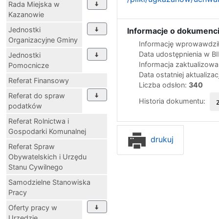
Rada Miejska w
Kazanowie
Jednostki
Informacje o dokumenci
Organizacyjne Gminy
Informację wprowawdził
Data udostępnienia w B
Jednostki
Informacja zaktualizow
Pomocnicze
Data ostatniej aktualizac
Referat Finansowy
Liczba odsłon:
340
Referat do spraw
Historia dokumentu:
podatków
Referat Rolnictwa i
Gospodarki Komunalnej
drukuj
Referat Spraw
Obywatelskich i Urzędu
Stanu Cywilnego
Samodzielne Stanowiska
Pracy
Oferty pracy w
Urzędzie