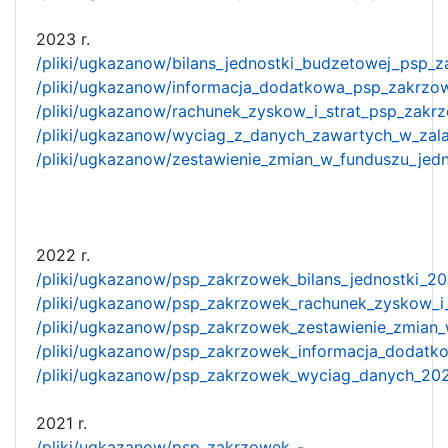
2023 r.
/pliki/ugkazanow/bilans_jednostki_budzetowej_psp_
/pliki/ugkazanow/informacja_dodatkowa_psp_zakrzo
/pliki/ugkazanow/rachunek_zyskow_i_strat_psp_zakr
/pliki/ugkazanow/wyciag_z_danych_zawartych_w_zal
/pliki/ugkazanow/zestawienie_zmian_w_funduszu_jed
2022 r.
/pliki/ugkazanow/psp_zakrzowek_bilans_jednostki_20
/pliki/ugkazanow/psp_zakrzowek_rachunek_zyskow_i_
/pliki/ugkazanow/psp_zakrzowek_zestawienie_zmian_
/pliki/ugkazanow/psp_zakrzowek_informacja_dodatk
/pliki/ugkazanow/psp_zakrzowek_wyciag_danych_20
2021 r.
/pliki/ugkazanow/psp_zakrzowek_-