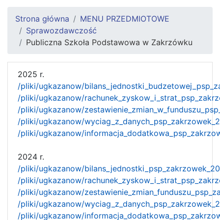
Strona główna
MENU PRZEDMIOTOWE
Sprawozdawczość
Publiczna Szkoła Podstawowa w Zakrzówku
2025 r.
/pliki/ugkazanow/bilans_jednostki_budzetowej_psp_
/pliki/ugkazanow/rachunek_zyskow_i_strat_psp_zakr
/pliki/ugkazanow/zestawienie_zmian_w_funduszu_ps
/pliki/ugkazanow/wyciag_z_danych_psp_zakrzowek_2
/pliki/ugkazanow/informacja_dodatkowa_psp_zakrzo
2024 r.
/pliki/ugkazanow/bilans_jednostki_psp_zakrzowek_20
/pliki/ugkazanow/rachunek_zyskow_i_strat_psp_zakr
/pliki/ugkazanow/zestawienie_zmian_funduszu_psp_
/pliki/ugkazanow/wyciag_z_danych_psp_zakrzowek_2
/pliki/ugkazanow/informacja_dodatkowa_psp_zakrzo