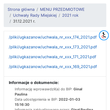
Strona główna
MENU PRZEDMIOTOWE
Uchwały Rady Miejskiej
2021 rok
31.12.2021 r.
/pliki/ugkazanow/uchwala_nr_xxx_174_2021.pdf
/pliki/ugkazanow/uchwala_nr_xxx_173_2021.pdf
/pliki/ugkazanow/uchwala_nr_xxx_171_2021.pdf
/pliki/ugkazanow/uchwala_nr_xxx_169_2021.pdf
Informacje o dokumencie:
Informację wprowawdził(a) do BIP:
Ginał
Paulina
Data udostępnienia w BIP:
2022-01-03
15:16:30
Informacja zaktualizowana przez:
Ginał Paulina