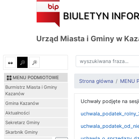
BIULETYN INFO
Urząd Miasta i Gminy w Ka
MENU PODMIOTOWE
Strona główna
MENU 
Burmistrz Miasta i Gminy
Kazanów
Uchwały podjęte na sesj
Gmina Kazanów
Aktualności
uchwala_podatek_rolny_
Sekretarz Gminy
uchwala_podatek_od_ni
Skarbnik Gminy
uchawla_o_sprzedazy_dz