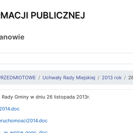
RMACJI PUBLICZNEJ
zanowie
PRZEDMIOTOWE
Uchwały Rady Miejskiej
2013 rok
26
i Rady Gminy w dniu 26 listopada 2013r.
2014.doc
eruchomosci2014.doc
._w_wolce_gonc..doc