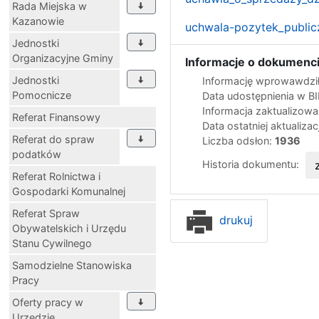
Rada Miejska w
Kazanowie
uchwala-pozytek_public
Jednostki
Organizacyjne Gminy
Informacje o dokumenci
Jednostki
Informację wprowawdził
Pomocnicze
Data udostępnienia w B
Informacja zaktualizow
Referat Finansowy
Data ostatniej aktualizac
Referat do spraw
Liczba odsłon:
1936
podatków
Historia dokumentu:
Referat Rolnictwa i
Gospodarki Komunalnej
Referat Spraw
drukuj
Obywatelskich i Urzędu
Stanu Cywilnego
Samodzielne Stanowiska
Pracy
Oferty pracy w
Urzędzie