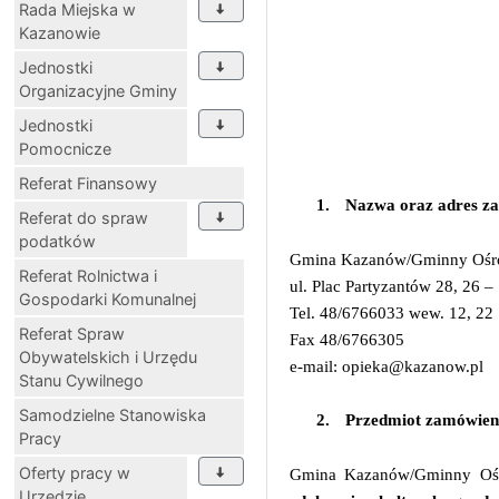
Rada Miejska w
Kazanowie
Jednostki
Organizacyjne Gminy
Jednostki
Pomocnicze
Referat Finansowy
1.
Nazwa oraz adres z
Referat do spraw
podatków
Gmina Kazanów/Gminny Ośro
Referat Rolnictwa i
ul. Plac Partyzantów 28, 26 
Gospodarki Komunalnej
Tel. 48/6766033 wew. 12, 22
Referat Spraw
Fax 48/6766305
Obywatelskich i Urzędu
e-mail: opieka@kazanow.pl
Stanu Cywilnego
Samodzielne Stanowiska
2.
Przedmiot zamówien
Pracy
Oferty pracy w
Gmina Kazanów/Gminny Ośr
Urzędzie