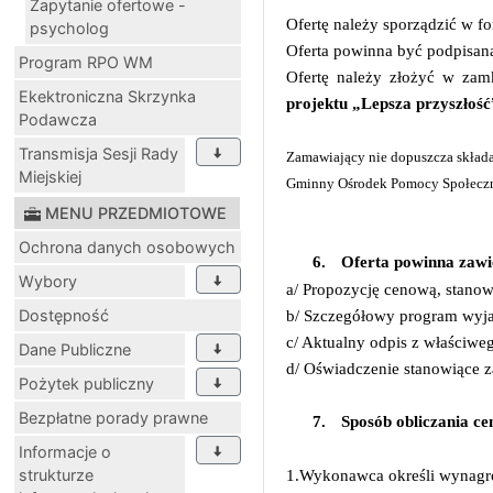
Zapytanie ofertowe -
Ofertę należy sporządzić w f
psycholog
Oferta powinna być podpisa
Program RPO WM
Ofertę należy złożyć w zamk
Ekektroniczna Skrzynka
projektu „Lepsza przyszłość
Podawcza
Transmisja Sesji Rady
Zamawiający nie dopuszcza składa
Miejskiej
Gminny Ośrodek Pomocy Społecznej
MENU PRZEDMIOTOWE
Ochrona danych osobowych
6.
Oferta powinna zawi
Wybory
a/ Propozycję cenową, stanow
Dostępność
b/ Szczegółowy program wyj
c/ Aktualny odpis z właściweg
Dane Publiczne
d/ Oświadczenie stanowiące z
Pożytek publiczny
Bezpłatne porady prawne
7.
Sposób obliczania ce
Informacje o
strukturze
1.Wykonawca określi wynagro