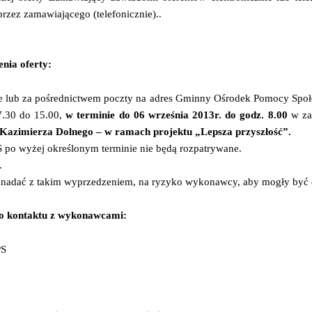
zez zamawiającego (telefonicznie)..
enia oferty:
cie lub za pośrednictwem poczty na adres Gminny Ośrodek Pomocy Społ
7.30 do 15.00,
w terminie do 06 września 2013r. do godz. 8.00
w zak
 Kazimierza Dolnego – w ramach projektu „Lepsza przyszłość”.
 po wyżej określonym terminie nie będą rozpatrywane.
.
y nadać z takim wyprzedzeniem, na ryzyko wykonawcy, aby mogły być d
o kontaktu z wykonawcami:
PS