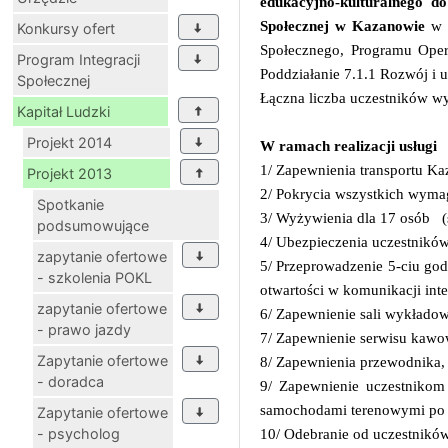
edukacyjno-kulturalnego 
Społecznej w Kazanowie
w r
Konkursy ofert
Społecznego, Programu Opera
Program Integracji
Poddziałanie 7.1.1 Rozwój i 
Społecznej
Łączna liczba uczestników w
Kapitał Ludzki
Projekt 2014
W ramach realizacji usługi
1/ Zapewnienia transportu K
Projekt 2013
2/ Pokrycia wszystkich wyma
Spotkanie
3/ Wyżywienia dla 17 osób
(
podsumowujące
4/ Ubezpieczenia uczestnik
zapytanie ofertowe
5/ Przeprowadzenie 5-ciu god
- szkolenia POKL
otwartości w komunikacji inte
zapytanie ofertowe
6/ Zapewnienie sali wykładow
- prawo jazdy
7/ Zapewnienie serwisu kawo
Zapytanie ofertowe
8/ Zapewnienia przewodnika, 
- doradca
9/ Zapewnienie uczestnikom
samochodami terenowymi po 
Zapytanie ofertowe
- psycholog
10/ Odebranie od uczestników