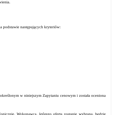
ienia.
a podstawie następujących kryteriów:
kreślonym w niniejszym Zapytaniu cenowym i została oceniona
fonicznie. Wykonawca, którego oferta zostanie wybrana, będzie