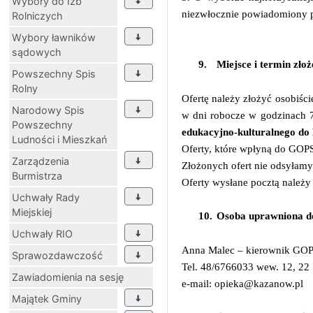
Wybory do Izb
niezwłocznie powiadomiony pr
Rolniczych
Wybory ławników
sądowych
9.
Miejsce i termin złoż
Powszechny Spis
Rolny
Ofertę należy złożyć osobiś
Narodowy Spis
w dni robocze w godzinach 
Powszechny
edukacyjno-kulturalnego do
Ludności i Mieszkań
Oferty, które wpłyną do GOPS
Zarządzenia
Złożonych ofert nie odsyłamy
Burmistrza
Oferty wysłane pocztą należ
Uchwały Rady
Miejskiej
10.
Osoba uprawniona d
Uchwały RIO
Anna Malec – kierownik GO
Sprawozdawczość
Tel. 48/6766033 wew. 12, 22
Zawiadomienia na sesję
e-mail: opieka@kazanow.pl
Majątek Gminy