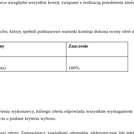
a uwzględni wszystkie koszty związane z realizacją przedmiotu zmów
w, którzy spełnili podstawowe warunki komisja dokona oceny ofert n
eny
Znaczenie
tto)
100%
wienia wykonawcy, którego oferta odpowiada wszystkim wymaganiom o
ciu o podane kryteria wyboru.
szej oferty Zamawiający zawiadomi oferentów elektronicznie lub tele