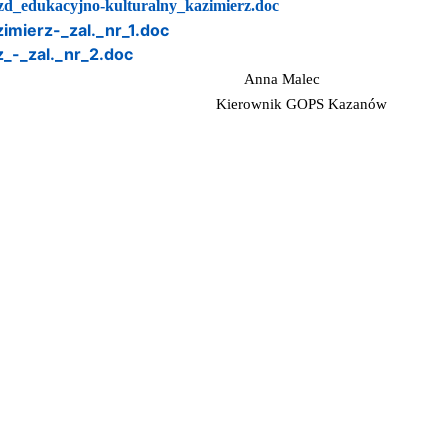
zd_edukacyjno-kulturalny_kazimierz.doc
mierz-_zal._nr_1.doc
_-_zal._nr_2.doc
Anna Malec
Kierownik GOPS Kazanów