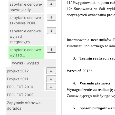
11/ Przygotowania raportu ca
zapytanie cenowe-
12/ Stosowania w Sali wyk
prawo jazdy
dotyczących oznaczania proje
zapytanie cenowe-
szkolenia POKL
zapytanie cenowe-
wyjazd
Informowania uczestników P
integracyjny
Funduszu Społecznego w ram
zapytanie cenowe-
wyjazd...
3.
Termin realizacji za
wyniki - wyjazd
projekt 2012
Wrzesień 2013r.
Projekt 2011
4.
Warunki płatności
PROJEKT 2010
Wynagrodzenie za realizację
PROJEKT 2009
Zamawiającego należytego wyk
Zapytanie ofertowe-
doradca
5.
Sposób przygotowani