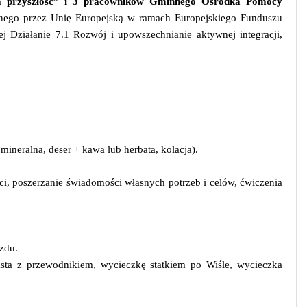
sza przyszłość” i 3 pracowników Gminnego Ośrodka Pomocy
nego przez Unię Europejską w ramach Europejskiego Funduszu
j Działanie 7.1 Rozwój i upowszechnianie aktywnej integracji,
ineralna, deser + kawa lub herbata, kolacja).
i, poszerzanie świadomości własnych potrzeb i celów, ćwiczenia
zdu.
sta z przewodnikiem, wycieczkę statkiem po Wiśle, wycieczka