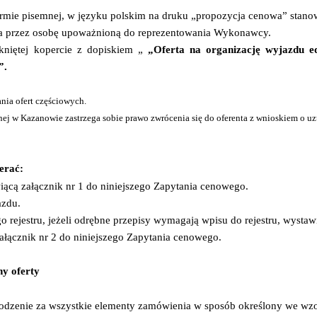
ormie pisemnej, w języku polskim na druku „propozycja cenowa” stanow
na przez osobę upoważnioną do reprezentowania Wykonawcy.
niętej kopercie z dopiskiem „
„Oferta na organizację wyjazdu e
”.
nia ofert częściowych.
 w Kazanowie zastrzega sobie prawo zwrócenia się do oferenta z wnioskiem o uzup
erać:
iącą załącznik nr 1 do niniejszego Zapytania cenowego.
azdu.
o rejestru, jeżeli odrębne przepisy wymagają wpisu do rejestru, wystaw
ałącznik nr 2 do niniejszego Zapytania cenowego.
ny oferty
dzenie za wszystkie elementy zamówienia w sposób określony we wzor