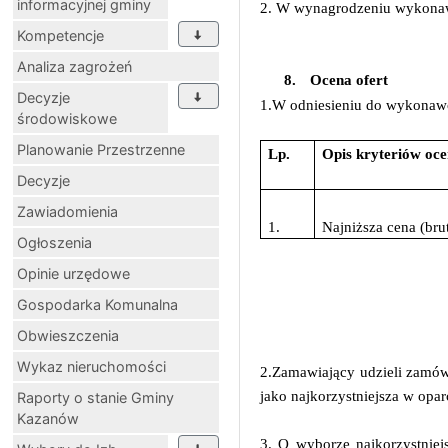
informacyjnej gminy
2. W wynagrodzeniu wykonawc
Kompetencje
Analiza zagrożeń
8.
Ocena ofert
Decyzje
1.W odniesieniu do wykonawcó
środowiskowe
Planowanie Przestrzenne
Lp.
Opis kryteriów oc
Decyzje
Zawiadomienia
1.
Najniższa cena (bru
Ogłoszenia
Opinie urzędowe
Gospodarka Komunalna
Obwieszczenia
Wykaz nieruchomości
2.Zamawiający udzieli zamó
jako najkorzystniejsza w opar
Raporty o stanie Gminy
Kazanów
3. O wyborze najkorzystniej