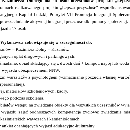
do Kazimierza Dolnego dla 14 osób uczestników projektu „Lep
amach realizowanego projektu „Lepsza przyszłość” współfinansowa
cyjnego Kapitał Ludzki, Priorytet VII Promocja Integracji Społeczne
upowszechnianie aktywnej integracji przez ośrodki pomocy społecznej.
yjazdu 17 osób.
Wykonawca zobowiązuje się w szczególności do:
azanów – Kazimierz Dolny – Kazanów.
ganych opłat drogowych i parkingowych.
śniadanie, obiad składający się z dwóch dań + kompot, napój lub woda m
ów wyjazdu ubezpieczeniem NNW.
zin warsztatów z psychologiem (wzmacnianie poczucia własnej wartośc
rpersonalnej).
ej, materiałów szkoleniowych, kadry.
wego podczas szkolenia.
biletów wstępu na zwiedzane obiekty dla wszystkich uczestników wyja
 wyjazdu zajęć podnoszących kompetencje życiowe: zwiedzanie mia
kazimierskich wąwozach i kamieniołomach.
 ankiet oceniających wyjazd edukacyjno-kulturalny