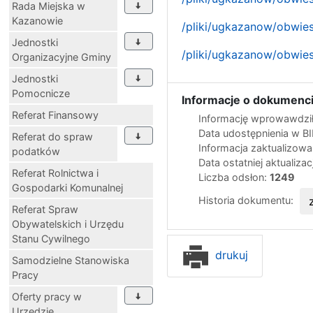
Rada Miejska w
Kazanowie
/pliki/ugkazanow/obwie
Jednostki
/pliki/ugkazanow/obwie
Organizacyjne Gminy
Jednostki
Pomocnicze
Informacje o dokumenci
Referat Finansowy
Informację wprowawdził
Data udostępnienia w B
Referat do spraw
Informacja zaktualizow
podatków
Data ostatniej aktualizac
Referat Rolnictwa i
Liczba odsłon:
1249
Gospodarki Komunalnej
Historia dokumentu:
Referat Spraw
Obywatelskich i Urzędu
Stanu Cywilnego
drukuj
Samodzielne Stanowiska
Pracy
Oferty pracy w
Urzędzie