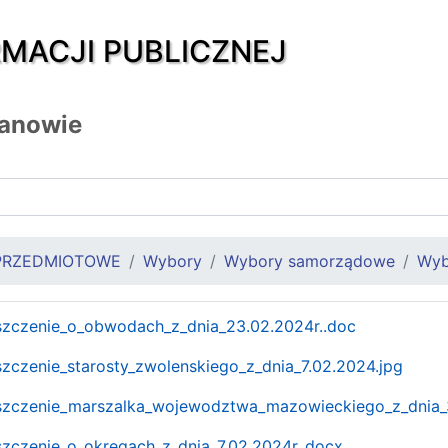
RMACJI PUBLICZNEJ
zanowie
PRZEDMIOTOWE
Wybory
Wybory samorządowe
Wyb
szczenie_o_obwodach_z_dnia_23.02.2024r..doc
zczenie_starosty_zwolenskiego_z_dnia_7.02.2024.jpg
szczenie_marszalka_wojewodztwa_mazowieckiego_z_dnia_3
zczenie_o_okregach_z_dnia_7.02.2024r..docx