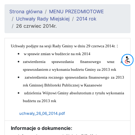
Strona główna
MENU PRZEDMIOTOWE
Uchwały Rady Miejskiej
2014 rok
26 czrwiec 2014r.
:
Uchwały podjęte na sesji Rady Gminy w dniu 29 czerwca 2014r.
w sprawie zmian w budżecie na rok 2014
zatwierdzenia sprawozdania finansowego wraz ze
sprawozdaniem z wykonania budżetu Gminy za 2013 rok
zatwierdzenia rocznego sprawozdania finansowego za 2013
rok Gminnej Biblioteki Publicznej w Kazanowie
udzielenia Wójtowi Gminy absolutorium z tytułu wykonania
budżetu za 2013 rok
uchwaly_26_06_2014.pdf
Informacje o dokumencie: