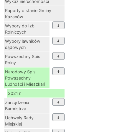
Wykaz nieruchomości
Raporty o stanie Gminy
Kazanów
Wybory do Izb
Rolniczych
Wybory ławników
sądowych
Powszechny Spis
Rolny
Narodowy Spis
Powszechny
Ludności i Mieszkań
2021 r.
Zarządzenia
Burmistrza
Uchwały Rady
Miejskiej