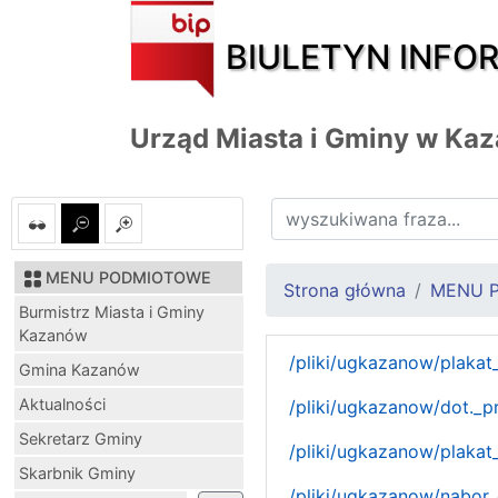
BIULETYN INFO
Urząd Miasta i Gminy w Ka
MENU PODMIOTOWE
Strona główna
MENU 
Burmistrz Miasta i Gminy
Kazanów
/pliki/ugkazanow/plaka
Gmina Kazanów
Aktualności
/pliki/ugkazanow/dot._p
Sekretarz Gminy
/pliki/ugkazanow/plaka
Skarbnik Gminy
/pliki/ugkazanow/nabor