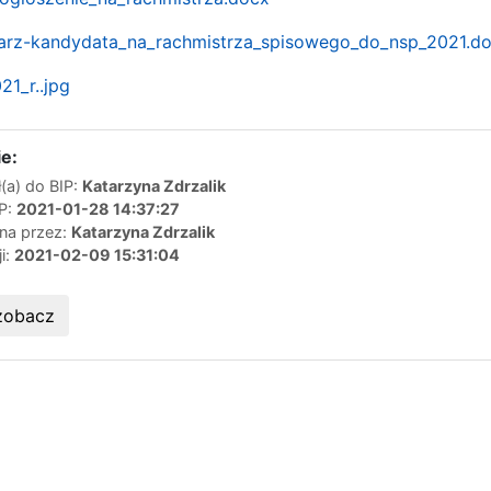
larz-kandydata_na_rachmistrza_spisowego_do_nsp_2021.d
21_r..jpg
e:
(a) do BIP:
Katarzyna Zdrzalik
IP:
2021-01-28 14:37:27
ana przez:
Katarzyna Zdrzalik
ji:
2021-02-09 15:31:04
zobacz