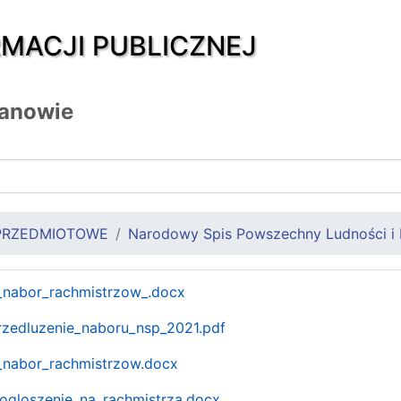
RMACJI PUBLICZNEJ
zanowie
PRZEDMIOTOWE
Narodowy Spis Powszechny Ludności i
t_nabor_rachmistrzow_.docx
rzedluzenie_naboru_nsp_2021.pdf
t_nabor_rachmistrzow.docx
_ogloszenie_na_rachmistrza.docx