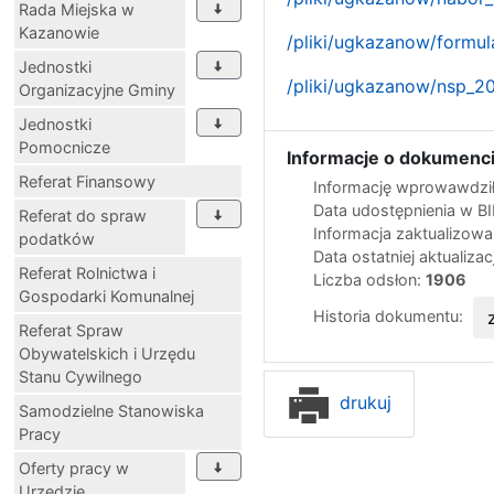
Rada Miejska w
Kazanowie
/pliki/ugkazanow/formu
Jednostki
/pliki/ugkazanow/nsp_20
Organizacyjne Gminy
Jednostki
Pomocnicze
Informacje o dokumenci
Referat Finansowy
Informację wprowawdził
Data udostępnienia w B
Referat do spraw
Informacja zaktualizow
podatków
Data ostatniej aktualizac
Referat Rolnictwa i
Liczba odsłon:
1906
Gospodarki Komunalnej
Historia dokumentu:
Referat Spraw
Obywatelskich i Urzędu
Stanu Cywilnego
drukuj
Samodzielne Stanowiska
Pracy
Oferty pracy w
Urzędzie